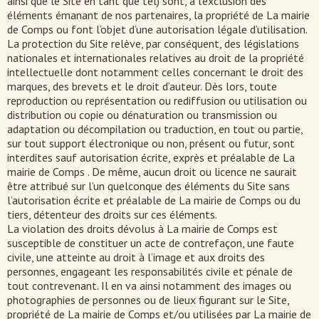
ainsi que le Site en tant que tel) sont, à l’exclusion des
éléments émanant de nos partenaires, la propriété de La mairie
de Comps ou font l’objet d’une autorisation légale d’utilisation.
La protection du Site relève, par conséquent, des législations
nationales et internationales relatives au droit de la propriété
intellectuelle dont notamment celles concernant le droit des
marques, des brevets et le droit d’auteur. Dès lors, toute
reproduction ou représentation ou rediffusion ou utilisation ou
distribution ou copie ou dénaturation ou transmission ou
adaptation ou décompilation ou traduction, en tout ou partie,
sur tout support électronique ou non, présent ou futur, sont
interdites sauf autorisation écrite, exprès et préalable de La
mairie de Comps . De même, aucun droit ou licence ne saurait
être attribué sur l’un quelconque des éléments du Site sans
l’autorisation écrite et préalable de La mairie de Comps ou du
tiers, détenteur des droits sur ces éléments.
La violation des droits dévolus à La mairie de Comps est
susceptible de constituer un acte de contrefaçon, une faute
civile, une atteinte au droit à l’image et aux droits des
personnes, engageant les responsabilités civile et pénale de
tout contrevenant. Il en va ainsi notamment des images ou
photographies de personnes ou de lieux figurant sur le Site,
propriété de La mairie de Comps et/ou utilisées par La mairie de