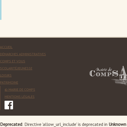
ACCUEIL
DÉMARCHES ADMINISTRATIVES
COMPS ET VOUS
SCOLARITÉ/JEUNESSE
LOISIRS
PATRIMOINE
© MAIRIE DE COMPS
MENTIONS LÉGALES
Deprecated
: Directive 'allow_url_include' is deprecated in
Unknown