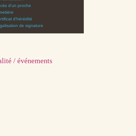
cès d’un proche
metière
rtificat d’hérédité
galisation de signature
lité / événements