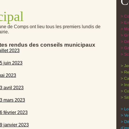
C
cipal
Con
Em
ne de Comps ont lieu tous les premiers lundis de
Ma
irie.
Gr
Dé
tes rendus des conseils municipaux
Ga
illet 2023
Sc
5 juin 2023
Je
Re
mai 2023
Ca
In
3 avril 2023
Co
Si
13 mars 2023
Lo
 février 2023
Ve
Dé
9 janvier 2023
d’im