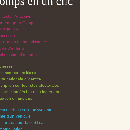
omps en un clic
tacter l’état civil
ménager à Comps
riage / PACS
ossesse
claration d’une naissance
rde d’enfants
olarisation d’enfants
unesse
censement militaire
rte nationale d’identité
scription sur les listes électorales
nstruction / Achat d’un logement
tuation d’handicap
cation de la salle polyvalente
nte d’un véhicule
marche pour le certificat
matriculation