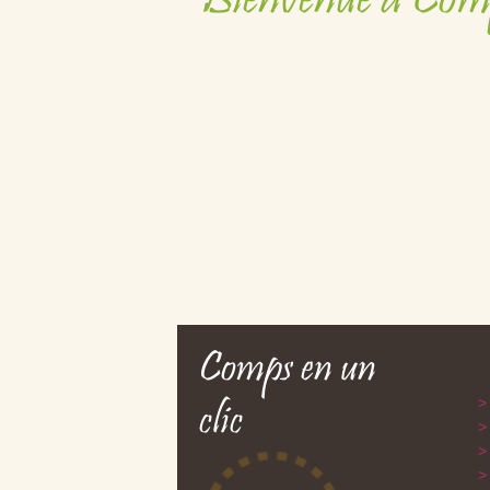
Bienvenue à Com
Comps en un
clic