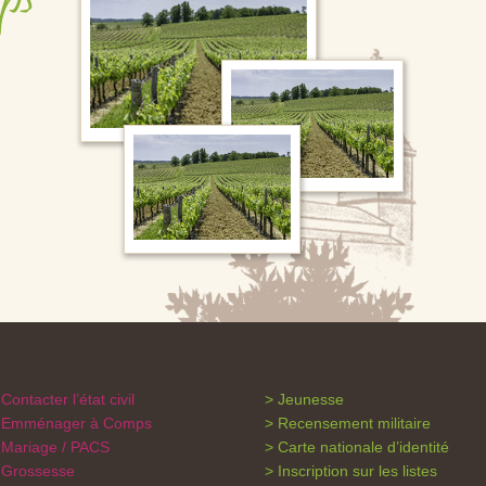
ps
Contacter l’état civil
Jeunesse
Emménager à Comps
Recensement militaire
Mariage / PACS
Carte nationale d’identité
Grossesse
Inscription sur les listes