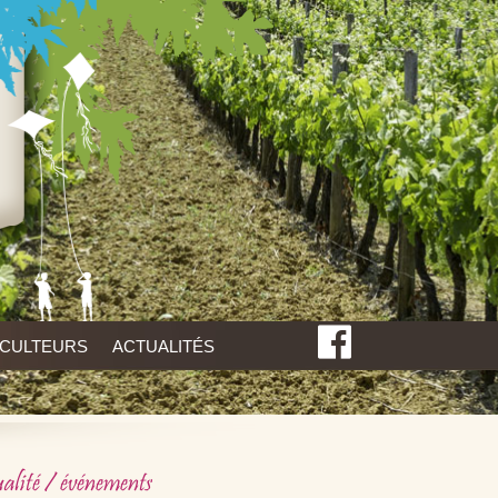
ICULTEURS
ACTUALITÉS
alité / événements