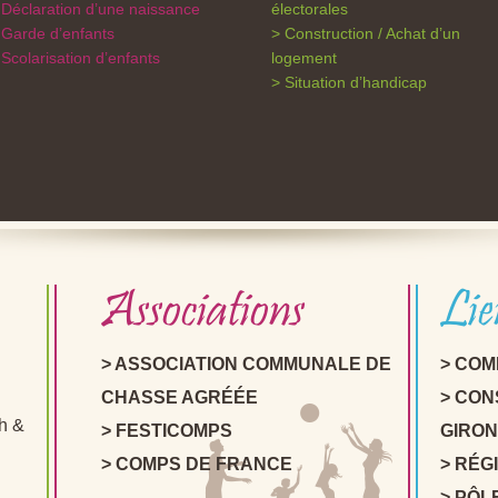
Déclaration d’une naissance
électorales
Garde d’enfants
Construction / Achat d’un
Scolarisation d’enfants
logement
Situation d’handicap
Associations
Lie
ASSOCIATION COMMUNALE DE
COM
CHASSE AGRÉÉE
CON
2h &
FESTICOMPS
GIRO
COMPS DE FRANCE
RÉGI
PÔL